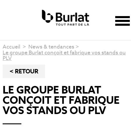
Accueil
>
News & tendances
>
Le groupe Burlat conçoit et fabrique vos stands ou
PLV
< RETOUR
LE GROUPE BURLAT
CONÇOIT ET FABRIQUE
VOS STANDS OU PLV